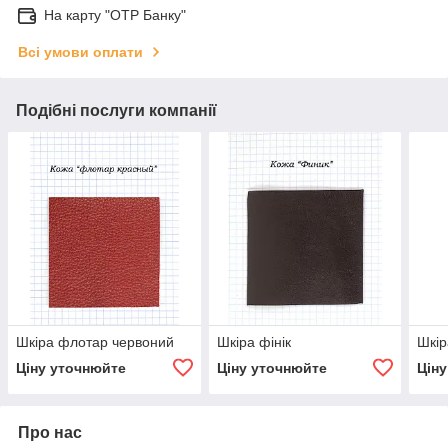
На карту "OTP Банку"
Всі умови оплати
Подібні послуги компанії
Шкіра флотар червоний
Шкіра фінік
Шкір
Ціну уточнюйте
Ціну уточнюйте
Цін
Про нас