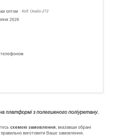
ьки оптом
Код:
Огайо-272
рпня 2026
а телефоном
и на платформі з полегшеного поліуретану.
йтесь
схемою замовлення
, вказавши обрані
м правильно виготовити Ваше замовлення.