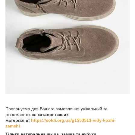
Пропонуємо для Вашого замовлення унікальний за
різноманітністю
каталог наших
матеріалів:
https://soldi.org.ua/g1553513-vidy-kozhi-
zamshi
Тільки натуральна шкіра, замша та нубуки.