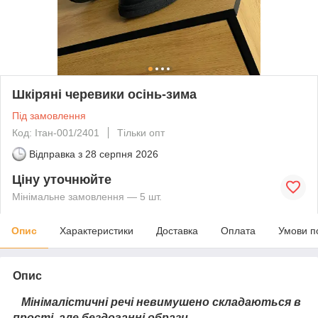
Шкіряні черевики осінь-зима
Під замовлення
Код: Ітан-001/2401
Тільки опт
Відправка з
28 серпня 2026
Ціну уточнюйте
Мінімальне замовлення — 5 шт.
Опис
Характеристики
Доставка
Оплата
Умови п
Опис
Мінімалістичні речі невимушено складаються в
прості, але бездоганні образи.