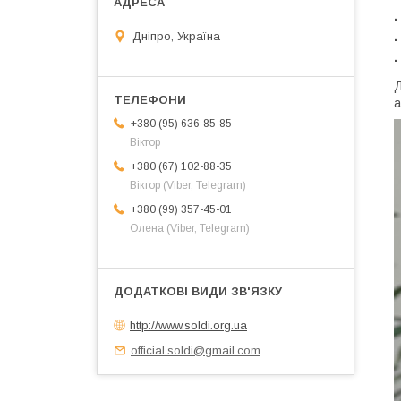
·
Дніпро, Україна
·
·
Д
а
+380 (95) 636-85-85
Віктор
+380 (67) 102-88-35
Віктор (Viber, Telegram)
+380 (99) 357-45-01
Олена (Viber, Telegram)
http://www.soldi.org.ua
official.soldi@gmail.com