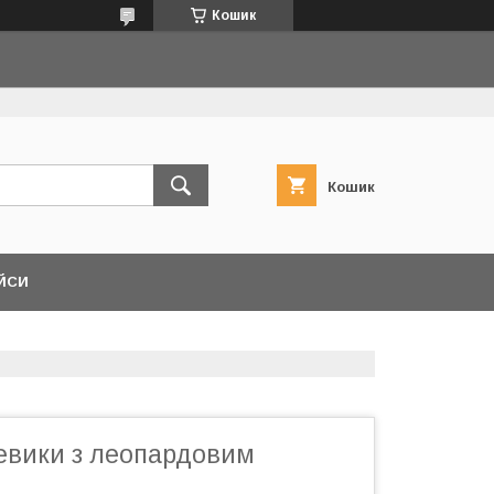
Кошик
Кошик
ЙСИ
евики з леопардовим