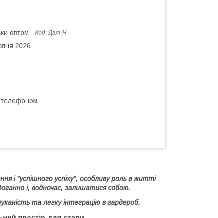
ьки оптом
Код:
Далі-Н
рпня 2026
а телефоном
я і "успішного успіху", особливу роль в житті
ездоганно і, водночас, залишатися собою.
уканість та легку інтеграцію в гардероб.
ьний простір для стопи.