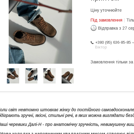
Ціну уточнюйте
Під замовлення
Тіл
Відправка з 27 се
+380 (95) 636-85-85
Віктор
Замовлення тільки з
оли світ невтомно штовхає жінку до постійного самовдосконаленн
ідіграють зручні, якісні, стильні речі, в яких можна виглядати б
аші черевики Далі-Н - про анатомічну зручність, невимушену виш
· Нова колодка з наповненим квадратним мисом створює віл