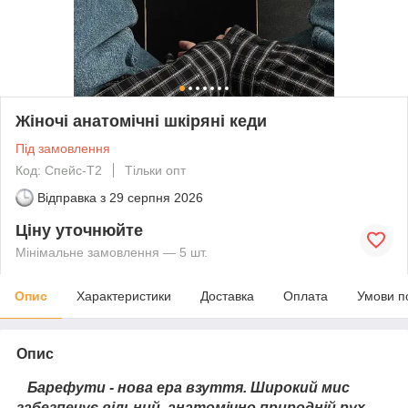
Жіночі анатомічні шкіряні кеди
Під замовлення
Код: Спейс-Т2
Тільки опт
Відправка з
29 серпня 2026
Ціну уточнюйте
Мінімальне замовлення — 5 шт.
Опис
Характеристики
Доставка
Оплата
Умови п
Опис
Барефути - нова ера взуття. Широкий мис
забезпечує вільний, анатомічно природній рух