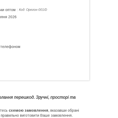
ьки оптом
Код:
Орегон-001/D
рпня 2026
а телефоном
олання перешкод. Зручні, просторі та
йтесь
схемою замовлення
, вказавши обрані
м правильно виготовити Ваше замовлення.