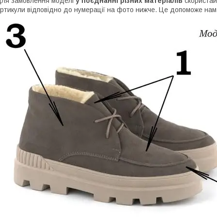
ля замовлення моделі
у поєднанні різних матеріалів
скориста
ртикули відповідно до нумерації на фото нижче. Це допоможе на