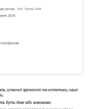
ьки оптом
Код:
Тутта-SAM
рпня 2026
а телефоном
в, сучасної зручності та естетики, наші
и.
уть бути демі або зимовими.