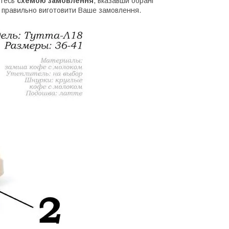
йтесь
схемою замовлення
, вказавши обрані
м правильно виготовити Ваше замовлення.