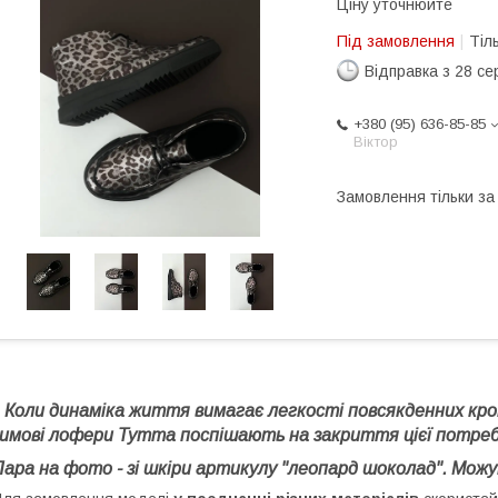
Ціну уточнюйте
Під замовлення
Тіл
Відправка з 28 се
+380 (95) 636-85-85
Віктор
Замовлення тільки з
Коли динаміка життя вимагає легкості повсякденних крокі
зимові лофери Тутта поспішають на закриття цієї потреб
Пара на фото - зі шкіри артикулу "леопард шоколад". Мож