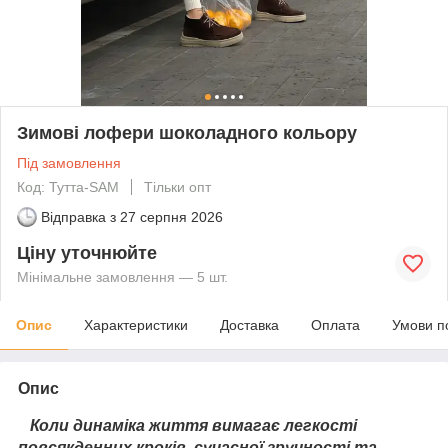
Зимові лофери шоколадного кольору
Під замовлення
Код: Тутта-SAM
Тільки опт
Відправка з
27 серпня 2026
Ціну уточнюйте
Мінімальне замовлення — 5 шт.
Опис
Характеристики
Доставка
Оплата
Умови п
Опис
Коли динаміка життя вимагає легкості
повсякденних кроків, сучасної зручності та