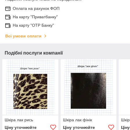
Оплата на рахунок ФОП
На карту "Приватбанку"
На карту "OTP Банку"
Всі умови оплати
Подібні послуги компанії
Шкіра лак рись
Шкіра лак фінік
Шкір
Ціну уточнюйте
Ціну уточнюйте
Цін