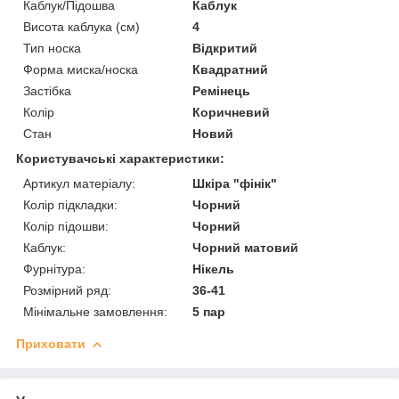
Каблук/Підошва
Каблук
Висота каблука (см)
4
Тип носка
Відкритий
Форма миска/носка
Квадратний
Застібка
Ремінець
Колір
Коричневий
Стан
Новий
Користувачські характеристики:
Артикул матеріалу:
Шкіра "фінік"
Колір підкладки:
Чорний
Колір підошви:
Чорний
Каблук:
Чорний матовий
Фурнітура:
Нікель
Розмірний ряд:
36-41
Мінімальне замовлення:
5 пар
Приховати