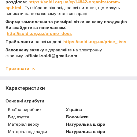
розділом:
https://soldi.org.ua/cp14842-organizatoram-
sp.html
.
Тут зібрано відповіді на всі питання, що можуть
виникати на початковому етапі співпраці.
Форму замовлення та розмірні сітки на нашу продукцію
Ви знайдете за посиланням:
http://soldi.org.ua/promo_docs
Прайс-листи
на всі моделі:
https://soldi.org.ua/price_lists
Заповнену заявку
відправляйте на электронну
скриньку:
official.soldi@gmail.com
Приховати
Характеристики
Основні атрибути
Країна виробник
Україна
Вид взуття
Босоніжки
Матеріал верху
Натуральна шкіра
Матеріал підкладки
Натуральна шкіра