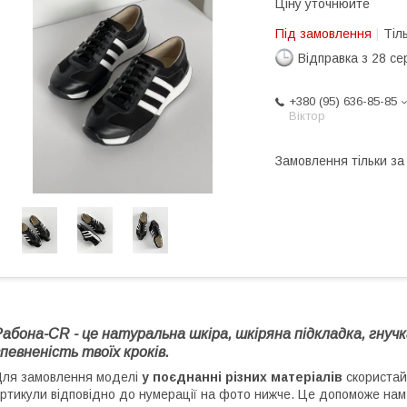
Ціну уточнюйте
Під замовлення
Тіл
Відправка з 28 се
+380 (95) 636-85-85
Віктор
Замовлення тільки з
абона-CR - це натуральна шкіра, шкіряна підкладка, гнучк
певненість твоїх кроків.
ля замовлення моделі
у поєднанні різних матеріалів
скориста
ртикули відповідно до нумерації на фото нижче. Це допоможе на