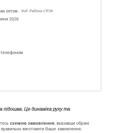
ьки оптом
Код:
Рабона-CR34
рпня 2026
а телефоном
а підошва. Це динаміка руху та
йтесь
схемою замовлення
, вказавши обрані
м правильно виготовити Ваше замовлення.