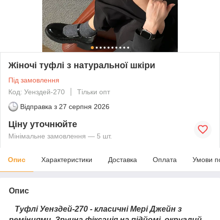
Жіночі туфлі з натуральної шкіри
Під замовлення
Код: Уенздей-270
Тільки опт
Відправка з
27 серпня 2026
Ціну уточнюйте
Мінімальне замовлення — 5 шт.
Опис
Характеристики
Доставка
Оплата
Умови п
Опис
Туфлі Уенздей-270 - класичні Мері Джейн з
ремінцями. Зручна фіксація на підйомі, округлий