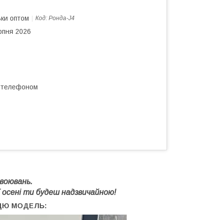
ьки оптом
Код:
Ронда-J4
рпня 2026
а телефоном
воювань.
єї осені ти будеш надзвичайною!
ЦЮ МОДЕЛЬ: