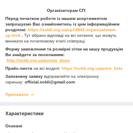
Організаторам СП:
Перед початком роботи із нашим асортиментом
запрошуємо Вас ознайомитись із цим інформаційним
розділом:
https://soldi.org.ua/cp14842-organizatoram-
sp.html
.
Тут зібрано відповіді на всі питання, що можуть
виникати на початковому етапі співпраці.
Форму замовлення та розмірні сітки на нашу продукцію
Ви знайдете за посиланням:
http://soldi.org.ua/promo_docs
Прайс-листи
на всі моделі:
https://soldi.org.ua/price_lists
Заповнену заявку
відправляйте на электронну
скриньку:
official.soldi@gmail.com
Приховати
Характеристики
Основні