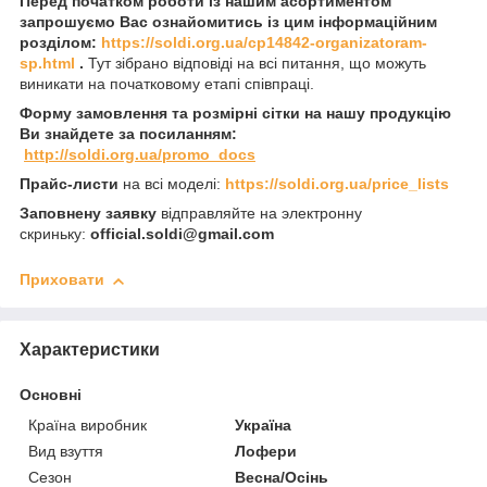
Перед початком роботи із нашим асортиментом
запрошуємо Вас ознайомитись із цим інформаційним
розділом:
https://soldi.org.ua/cp14842-organizatoram-
sp.html
.
Тут зібрано відповіді на всі питання, що можуть
виникати на початковому етапі співпраці.
Форму замовлення та розмірні сітки на нашу продукцію
Ви знайдете за посиланням:
http://soldi.org.ua/promo_docs
Прайс-листи
на всі моделі:
https://soldi.org.ua/price_lists
Заповнену заявку
відправляйте на электронну
скриньку:
official.soldi@gmail.com
Приховати
Характеристики
Основні
Країна виробник
Україна
Вид взуття
Лофери
Сезон
Весна/Осінь