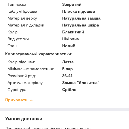
Тип носка
Закритий
Каблук/Підошва
Плоска підошва
Матеріал верху
Натуральна замша
Матеріал підкладки
Натуральна шкіра
Колір
Блакитний
Вид устілки
Шкіряна
Стан
Новий
Користувачські характеристики:
Колір підошви:
Латте
Мінімальне замовлення:
5 пар
Розмірний ряд:
36-41
Артикул матеріалу:
Замша "блакитна"
Фурнітура:
Срібло
Приховати
Умови доставки
Доставка здійснюється тільки по передоплаті.