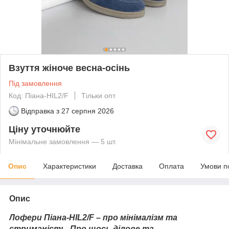
Взуття жіноче весна-осінь
Під замовлення
Код: Піана-HIL2/F
Тільки опт
Відправка з
27 серпня 2026
Ціну уточнюйте
Мінімальне замовлення — 5 шт.
Опис
Характеристики
Доставка
Оплата
Умови п
Опис
Лофери Піана-HIL2/F – про мінімалізм та
стриманість. Про щось ділове та