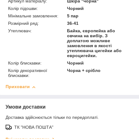
Артикул матеріалу:
Шкіра "чорна"
Колір підошви:
Чорний
Мінімальне замовлення:
5 пар
Розмірний ряд:
36-41
Утеплювач:
Байка, європейка або
овчина на вибір. З
доплатою можливе
замовлення в якості
утеплювача цигейки або
евроцигейки.
Колір блискавки:
Чорний
Колір декоративної
Чорна + срібло
блискавки:
Приховати
Умови доставки
Доставка здійснюється тільки по передоплаті.
ТК "НОВА ПОШТА"