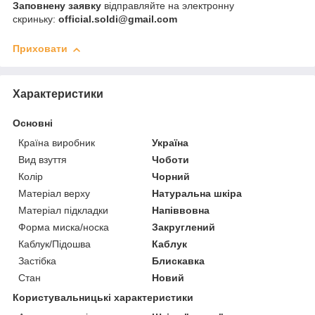
Заповнену заявку
відправляйте на электронну
скриньку:
official.soldi@gmail.com
Приховати
Характеристики
Основні
Країна виробник
Україна
Вид взуття
Чоботи
Колір
Чорний
Матеріал верху
Натуральна шкіра
Матеріал підкладки
Напіввовна
Форма миска/носка
Закруглений
Каблук/Підошва
Каблук
Застібка
Блискавка
Стан
Новий
Користувальницькі характеристики