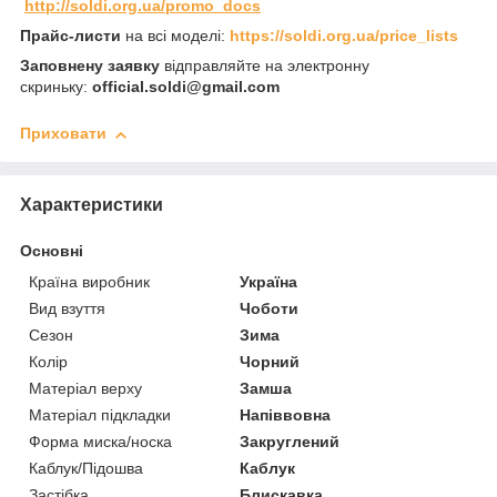
http://soldi.org.ua/promo_docs
Прайс-листи
на всі моделі:
https://soldi.org.ua/price_lists
Заповнену заявку
відправляйте на электронну
скриньку:
official.soldi@gmail.com
Приховати
Характеристики
Основні
Країна виробник
Україна
Вид взуття
Чоботи
Сезон
Зима
Колір
Чорний
Матеріал верху
Замша
Матеріал підкладки
Напіввовна
Форма миска/носка
Закруглений
Каблук/Підошва
Каблук
Застібка
Блискавка