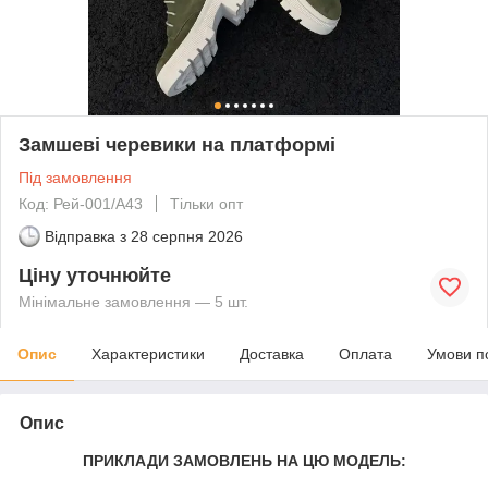
Замшеві черевики на платформі
Під замовлення
Код: Рей-001/А43
Тільки опт
Відправка з
28 серпня 2026
Ціну уточнюйте
Мінімальне замовлення — 5 шт.
Опис
Характеристики
Доставка
Оплата
Умови п
Опис
ПРИКЛАДИ ЗАМОВЛЕНЬ НА ЦЮ МОДЕЛЬ: