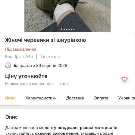
Жіночі черевики зі шнурівкою
Під замовлення
Код: Ірвін-А46
Тільки опт
Відправка з
28 серпня 2026
Ціну уточнюйте
Мінімальне замовлення — 5 шт.
Опис
Характеристики
Доставка
Оплата
Умови п
Опис
Для замовлення моделі
у поєднанні різних матеріалів
скористайтесь
схемою замовлення
, вказавши обрані