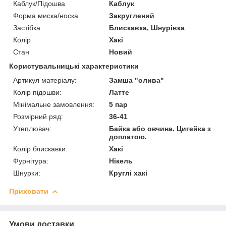
Каблук/Підошва
Каблук
Форма миска/носка
Закруглений
Застібка
Блискавка, Шнурівка
Колір
Хакі
Стан
Новий
Користувальницькі характеристики
Артикул матеріалу:
Замша "олива"
Колір підошви:
Латте
Мінімальне замовлення:
5 пар
Розмірний ряд:
36-41
Утеплювач:
Байка або овчина. Цигейка з
доплатою.
Колір блискавки:
Хакі
Фурнітура:
Нікель
Шнурки:
Круглі хакі
Приховати
Умови доставки