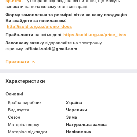
sp.html
.
Тут зібрано відповіді на всі питання, що можуть
виникати на початковому етапі співпраці.
Форму замовлення та розмірні сітки на нашу продукцію
Ви знайдете за посиланням:
http://soldi.org.ua/promo_docs
Прайс-листи
на всі моделі:
https://soldi.org.ua/price_lists
Заповнену заявку
відправляйте на электронну
скриньку:
official.soldi@gmail.com
Приховати
Характеристики
Основні
Країна виробник
Україна
Вид взуття
Черевики
Сезон
Зима
Матеріал верху
Натуральна замша
Матеріал підкладки
Напіввовна