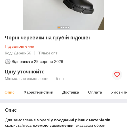
Чорні черевики на грубій підошві
Під замовлення
Код: Дерек-Б6
Тільки опт
Відправка з
29 серпня 2026
Ціну уточнюйте
Мінімальне замовлення — 5 шт.
Опис
Характеристики
Доставка
Оплата
Умови п
Опис
Для замовлення моделі
у поєднанні різних матеріалів
скористайтесь
схемою замовлення
, вказавши обрані