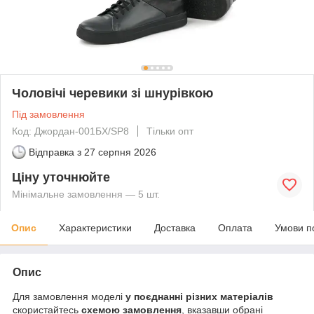
Чоловічі черевики зі шнурівкою
Під замовлення
Код: Джордан-001БХ/SP8
Тільки опт
Відправка з
27 серпня 2026
Ціну уточнюйте
Мінімальне замовлення — 5 шт.
Опис
Характеристики
Доставка
Оплата
Умови п
Опис
Для замовлення моделі
у поєднанні різних матеріалів
скористайтесь
схемою замовлення
, вказавши обрані