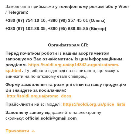
Замовлення приймаємо
у телефонному режимі або у Viber
/ Telegram:
+380 (67) 754-10-10, +380 (99) 357-45-01 (Олена)
+380 (67) 102-88-35, +380 (95) 636-85-85
(Віктор)
Організаторам СП:
Перед початком роботи із нашим асортиментом
запрошуємо Вас ознайомитись із цим інформаційним
розділом:
https://soldi.org.ua/cp14842-organizatoram-
sp.html
.
Тут зібрано відповіді на всі питання, що можуть
виникати на початковому етапі співпраці.
Форму замовлення та розмірні сітки на нашу продукцію
Ви знайдете за посиланням:
http://soldi.org.ua/promo_docs
Прайс-листи
на всі моделі:
https://soldi.org.ua/price_lists
Заповнену заявку
відправляйте на электронну
скриньку:
official.soldi@gmail.com
Приховати