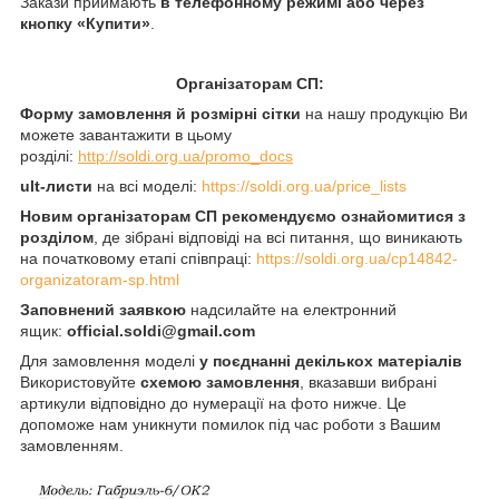
Закази приймають
в телефонному режимі або через
кнопку «Купити»
.
Організаторам СП:
Форму замовлення й розмірні сітки
на нашу продукцію Ви
можете завантажити в цьому
розділі:
http://soldi.org.ua/promo_docs
ult-листи
на всі моделі:
https://soldi.org.ua/price_lists
Новим організаторам СП рекомендуємо ознайомитися з
розділом
, де зібрані відповіді на всі питання, що виникають
на початковому етапі співпраці:
https://soldi.org.ua/cp14842-
organizatoram-sp.html
Заповнений заявкою
надсилайте на електронний
ящик:
official.soldi@gmail.com
Для замовлення моделі
у поєднанні декількох матеріалів
Використовуйте
схемою замовлення
, вказавши вибрані
артикули відповідно до нумерації на фото нижче. Це
допоможе нам уникнути помилок під час роботи з Вашим
замовленням.