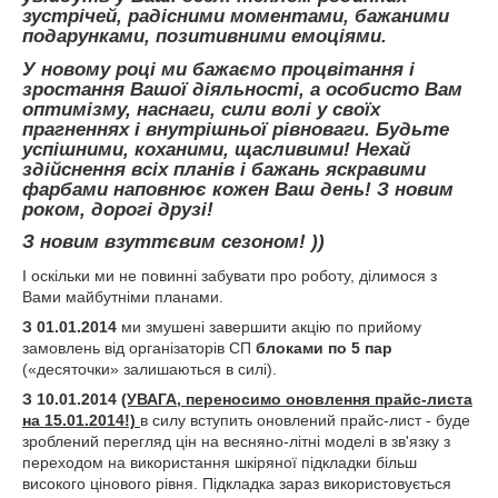
зустрічей, радісними моментами, бажаними
подарунками, позитивними емоціями.
У новому році ми бажаємо процвітання і
зростання Вашої діяльності, а особисто Вам
оптимізму, наснаги, сили волі у своїх
прагненнях і внутрішньої рівноваги. Будьте
успішними, коханими, щасливими! Нехай
здійснення всіх планів і бажань яскравими
фарбами наповнює кожен Ваш день! З новим
роком, дорогі друзі!
З новим взуттєвим сезоном! ))
І оскільки ми не повинні забувати про роботу, ділимося з
Вами майбутніми планами.
З 01.01.2014
ми змушені завершити акцію по прийому
замовлень від організаторів СП
блоками по 5 пар
(«десяточки» залишаються в силі).
З 10.01.2014
(УВАГА, переносимо оновлення прайс-листа
на 15.01.2014!)
в силу вступить оновлений прайс-лист - буде
зроблений перегляд цін на весняно-літні моделі в зв'язку з
переходом на використання шкіряної підкладки більш
високого цінового рівня. Підкладка зараз використовується