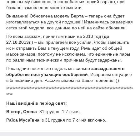
торішньому виконанні, а сподобається новий варіант, при
бажанні замовлення можете змінити.
Внимание! Обновлена модель
Берта
– теперь она будет
изготавливаться на другой подошве!! Изменилась размерная
сетка этой модели, все данные по ней на сайте обновили.
По всем заказам, принятым нами на 2013 год (
до
27.10.2013г.
) – мы прилагаем все усилия, чтобы завершить
их и отправить Вам в текущем году. Речь идет
об общей
массе заказов
, поэтому не исключаем, что единичные пары
по различным техническим причинам будут задержаны.
Последние несколько недель мы сильно
запаздываем в
обработке поступающих сообщений
. Исправим ситуацию
в ближайшие дни. Рассчитываем на Ваше терпение. ))
*********************************************************************************
****
Наші вихідні в період свят:
Віктор, Олена
: 31 грудня, 1,7 січня.
Раїса Мусаївна
: з 31 грудня по 7 січня включно.