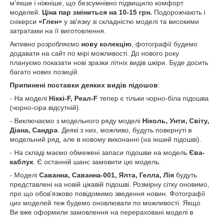
м'якше і ніжніше, що безсумнівно підвищило комфорт
моделей.
Ціна пар зміниться на 10-15 грн.
Подорожчають і
снікерси
«Глен»
у зв'язку зі складністю моделі та високими
затратами на її виготовлення.
Активно розробляємо
нову колекцію
, фотографії будемо
додавати на сайт по мірі можливості. До нового року
плануємо показати нові зразки літніх видів шкіри. Буде досить
багато нових позицій.
Припинені поставки деяких видів підошов
:
- На моделі
Ніккі-F, Реал-F
тепер є тільки чорно-біла підошва
(чорно-сіра відсутній).
- Виключаємо з модельного ряду моделі
Ніколь, Унти, Світу,
Діана, Сандра
. Деякі з них, можливо, будуть повернуті в
модельний ряд, але в новому виконанні (на інший підошві).
- На складі маємо обмежені запаси підошви на модель
Єва-
каблук
. Є останній шанс замовити цю модель.
- Моделі
Саванна, Саванна-001, Ялта, Гелла, Лія
будуть
представлені на новій цікавій підошві. Розмірну сітку оновимо,
про що обов'язково повідомимо зведення новин. Фотографії
цих моделей теж будемо оновлювати по можливості. Якщо
Ви вже оформили замовлення на перераховані моделі в