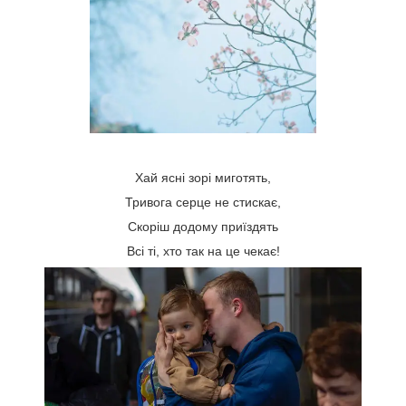
Хай ясні зорі миготять,
Тривога серце не стискає,
Скоріш додому приїздять
Всі ті, хто так на це чекає!