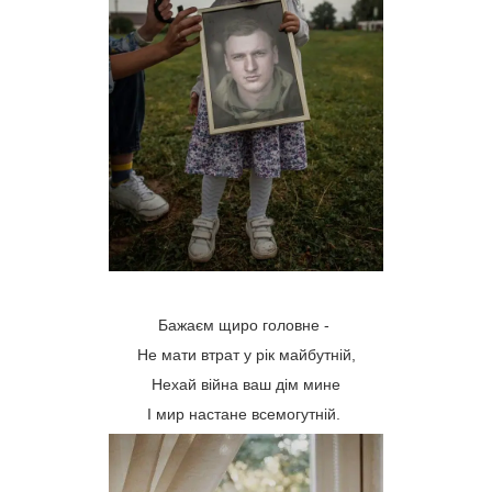
Бажаєм щиро головне -
Не мати втрат у рік майбутній,
Нехай війна ваш дім мине
І мир настане всемогутній.