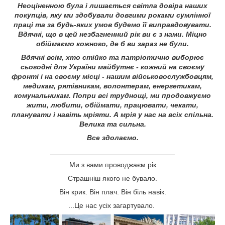
Неоціненною була і лишається світла довіра наших
покупців, яку ми здобували довгими роками сумлінної
праці та за будь-яких умов будемо її виправдовувати.
Вдячні, що в цей незбагненний рік ви є з нами. Міцно
обіймаємо кожного, де б ви зараз не були.
Вдячні всім, хто стійко та патріотично виборює
сьогодні для України майбутнє - кожний на своєму
фронті і на своєму місці - нашим військовослужбовцям,
медикам, рятівникам, волонтерам, енергетикам,
комунальникам. Попри всі труднощі, ми продовжуємо
жити, любити, обіймати, працювати, чекати,
планувати і навіть мріяти. А мрія у нас на всіх спільна.
Велика та сильна.
Все здолаємо.
_______________________________
Ми з вами проводжаєм рік
Страшніш якого не бувало.
Він крик. Він плач. Він біль навік.
...Це нас усіх загартувало.