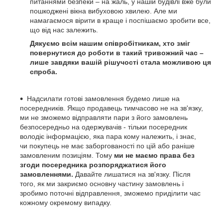
питаннями безпеки – на жаль, у нашій будівлі вже були
пошкоджені вікна вибуховою хвилею. Але ми
намагаємося вірити в краще і поспішаємо зробити все,
що від нас залежить.
Дякуємо всім нашим співробітникам, хто зміг
повернутися до роботи в такий тривожний час –
лише завдяки вашій рішучості стала можливою ця
спроба.
Надсилати готові замовлення будемо лише на
посередників. Якщо продавець тимчасово не на зв'язку,
ми не зможемо відправляти пари з його замовлень
безпосередньо на одержувачів - тільки посередник
володіє інформацією, яка пара кому належить, і знає,
чи покупець не має заборгованості по цій або раніше
замовленим позиціям. Тому
ми не маємо права без
згоди посередника розпоряджатися його
замовленнями.
Давайте лишатися на зв'язку. Після
того, як ми закриємо основну частину замовлень і
зробимо поточні відправлення, зможемо приділити час
кожному окремому випадку.