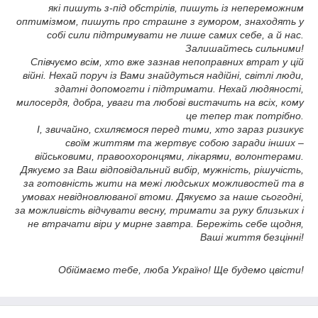
які пишуть з-під обстрілів, пишуть із непереможним
оптимізмом, пишуть про страшне з гумором, знаходять у
собі сили підтримувати не лише самих себе, а й нас.
Залишайтесь сильними!
Співчуємо всім, хто вже зазнав непоправних втрат у цій
війні. Нехай поруч із Вами знайдуться надійні, світлі люди,
здатні допомогти і підтримати. Нехай людяності,
милосердя, добра, уваги та любові вистачить на всіх, кому
це тепер так потрібно.
І, звичайно, схиляємося перед тими, хто зараз ризикує
своїм життям та жертвує собою заради інших –
військовими, правоохоронцями, лікарями, волонтерами.
Дякуємо за Ваш відповідальний вибір, мужність, рішучість,
за готовність жити на межі людських можливостей та в
умовах невідновлюваної втоми. Дякуємо за наше сьогодні,
за можливість відчувати весну, тримати за руку близьких і
не втрачати віри у мирне завтра. Бережіть себе щодня,
Ваші життя безцінні!
Обіймаємо тебе, люба Україно! Ще будемо цвісти!