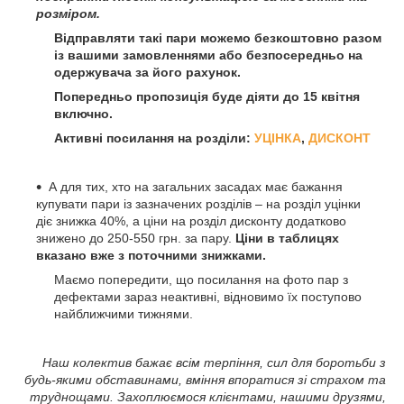
розміром.
Відправляти такі пари можемо безкоштовно разом
із вашими замовленнями або безпосередньо на
одержувача за його рахунок.
Попередньо пропозиція буде діяти до 15 квітня
включно.
Активні посилання на розділи:
УЦІНКА
,
ДИСКОНТ
А для тих, хто на загальних засадах має бажання
купувати пари із зазначених розділів – на розділ уцінки
діє знижка 40%, а ціни на розділ дисконту додатково
знижено до 250-550 грн. за пару.
Ціни в таблицях
вказано вже з поточними знижками.
Маємо попередити, що посилання на фото пар з
дефектами зараз неактивні, відновимо їх поступово
найближчими тижнями.
Наш колектив бажає всім терпіння, сил для боротьби з
будь-якими обставинами, вміння впоратися зі страхом та
труднощами. Захоплюємося клієнтами, нашими друзями,