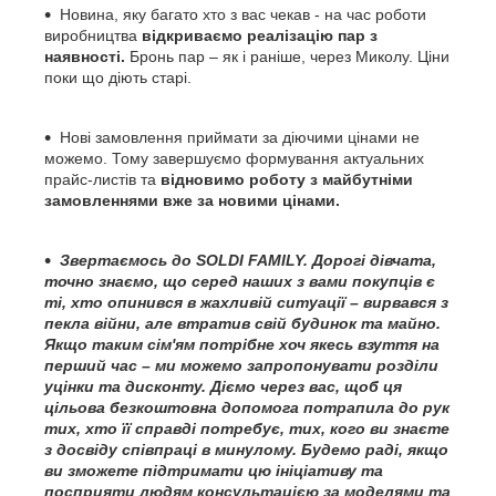
Новина, яку багато хто з вас чекав - на час роботи
виробництва
відкриваємо реалізацію пар з
наявності.
Бронь пар – як і раніше, через Миколу. Ціни
поки що діють старі.
Нові замовлення приймати за діючими цінами не
можемо. Тому завершуємо формування актуальних
прайс-листів та
відновимо роботу з майбутніми
замовленнями вже за новими цінами.
Звертаємось до SOLDI FAMILY. Дорогі дівчата,
точно знаємо, що серед наших з вами покупців є
ті, хто опинився в жахливій ситуації – вирвався з
пекла війни, але втратив свій будинок та майно.
Якщо таким сім'ям потрібне хоч якесь взуття на
перший час – ми можемо запропонувати розділи
уцінки та дисконту. Діємо через вас, щоб ця
цільова безкоштовна допомога потрапила до рук
тих, хто її справді потребує, тих, кого ви знаєте
з досвіду співпраці в минулому. Будемо раді, якщо
ви зможете підтримати цю ініціативу та
посприяти людям консультацією за моделями та