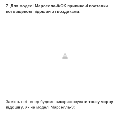
7. Для моделі Марселла-9/ОК припинені поставки
потовщеною підошви з гвоздиками
:
Замість неї тепер будемо використовувати
тонку чорну
підошву
, як на моделі Марселла-9: