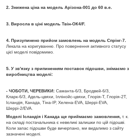
2. Знижена ціна на модель Арізона-001 до 60 в.е.
3. Виросла в ціні модель Твін-ОК4/F.
4. Призупинено прийом замовлень на модель Спрінг-7.
Лекала на коригуванню. Про повернення активного статусу
цієї моделі повідомимо.
5. У зв'язку з припиненням поставок підошви, знімаємо з
виробництва моделі:
- ЧОБОТИ, ЧЕРЕВИКИ:
Саманта-6/3, Бродвей-6/3,
Кларк-6/3, Адель-цвяхи, Іллінойс-цвяхи, Глорія-Т, Глорія-2Т,
Ісландія, Канада, Тіна-IP, Хелена-EVA, Шеррі-EVA,
Шеррі-2/EVA.
Моделі Ісландія і Канада ще приймаємо замовлення,
т. к.
на складі постачальника є невеликі залишки по цій підошві.
Коли запас підошви буде вичерпано, ми видалимо з сайту
зазначені моделі.