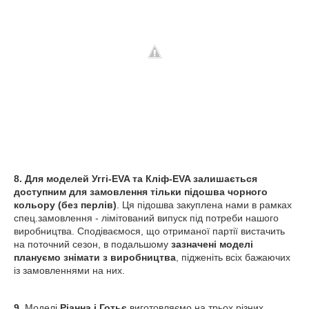
8. Для моделей Уггі-EVA та Кліф-EVA залишається
доступним для замовлення тільки підошва чорного
кольору (без перлів)
. Ця підошва закуплена нами в рамках
спец.замовлення - лімітований випуск під потреби нашого
виробництва. Сподіваємося, що отриманої партії вистачить
на поточний сезон, в подальшому
зазначені моделі
плануємо знімати з виробництва
, підженіть всіх бажаючих
із замовленнями на них.
9.
Моделі
Ріанна і Готьє
виготовляємо на трьох різних