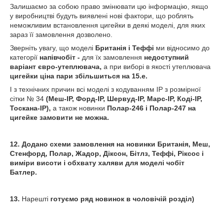
Залишаємо за собою право змінювати цю інформацію, якщо
у виробництві будуть виявлені нові фактори, що роблять
неможливим встановлення цигейки в деякі моделі, для яких
зараз її замовлення дозволено.
Зверніть увагу, що моделі
Британія і Теффі
ми відносимо до
категорії
напівчобіт -
для їх замовлення
недоступний
варіант євро-утеплювача,
а при виборі в якості утеплювача
цигейки ціна пари збільшиться на 15.е.
І з технічних причин
всі моделі з кодуванням IP з розмірної
сітки № 34
(Меш-IP, Форд-IP, Шервуд-IP, Марс-IP, Коді-IP,
Тоскана-IP),
а також новинки
Полар-246 і Полар-247 на
цигейке замовити не можна.
12. Додано схеми замовлення на новинки Британія, Меш,
Стенфорд, Полар, Жадор, Діксон, Бітлз, Теффі, Ріксос і
виміри висоти і обхвату халяви для моделі чобіт
Батлер.
13.
Нарешті
готуємо ряд новинок в чоловічій розділ)