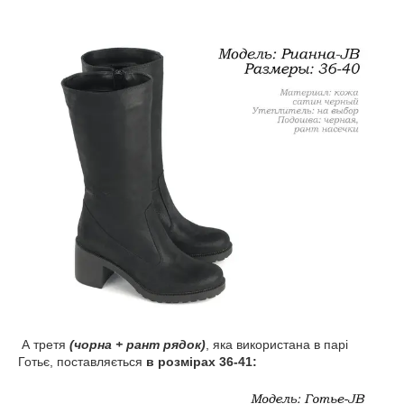
А третя
(чорна + рант рядок)
, яка використана в парі
Готьє, поставляється
в розмірах 36-41: