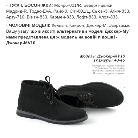
- ТУФЛІ, БОСОНІЖКИ:
Монро-001/R, Беверлі-цвяхи,
Мадрид-R, Тодес-EVA, Райс-9, Сіті-001/Ц, Сьюзі-3, Агнія-833,
Арзу-716, Вів'єн-833, Кармен-833, Лофт-833, Хлоя-833.
- ЧОЛОВІЧІ МОДЕЛІ:
Кельвін, Кайрон, Джокер-М. Звертаємо
Вашу увагу, що
в якості альтернативи моделі Джокер-Му
нами представлена ця ж модель на новій підошві -
Джокер-MV10
: