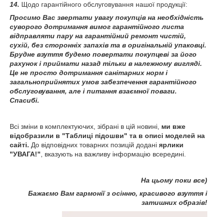
14.
Щодо гарантійного обслуговування нашої продукції:
Просимо Вас звертати увагу покупців на необхідність
суворого дотримання вимог гарантійного листа
відправляти пару на гарантійний ремонт чистій,
сухій, без сторонніх запахів та в оригінальній упаковці.
Брудне взуття будемо повертати покупцеві за його
рахунок і приймати назад тільки в належному вигляді.
Це не просто дотримання санітарних норм і
загальноприйнятих умов забезпечення гарантійного
обслуговування, але і питання взаємної поваги.
Спасибі.
Всі зміни в комплектуючих, зібрані в цій новині,
ми вже
відобразили в "Таблиці підошви" та в описі моделей на
сайті.
До відповідних товарних позицій додані
ярлики
"УВАГА!"
, вказують на важливу інформацію всередині.
На цьому поки все)
Бажаємо Вам гармонії з осінню, красивого взуття і
затишних образів!