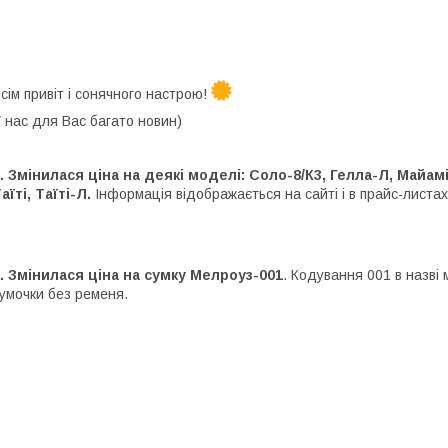
сім привіт і сонячного настрою!
 нас для Вас багато новин)
. Змінилася ціна на деякі моделі: Соло-8/К3, Гелла-Л, Майам
аїті, Таїті-Л.
Інформація відображається на сайті і в прайс-листа
. Змінилася ціна на сумку Мелроуз-001
. Кодування 001 в назві 
умочки без ременя.