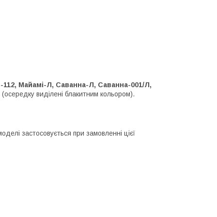
і-112, Майамі-Л, Саванна-Л, Саванна-001/Л,
х (осередку виділені блакитним кольором).
моделі застосовується при замовленні цієї