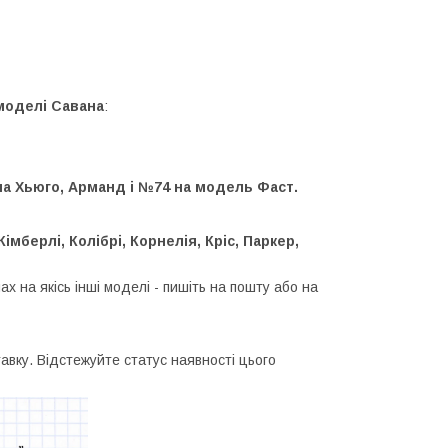
моделі Савана
:
на Хьюго, Арманд і №74 на модель Фаст.
імберлі, Колібрі, Корнелія, Кріс, Паркер,
х на якісь інші моделі - пишіть на пошту або на
авку. Відстежуйте статус наявності цього