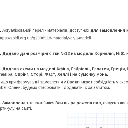
.
Актуалізований перелік матеріалів, доступних
для замовлення 
ttps://soldi.org.ua/g2006918-materialy-dlya-modeli
.
Додано дані розмірні сітки №12 на модель Корнелія, №61 
.
Додано схеми на моделі Афіна, Габріель, Галатея, Греція, К
аміра, Спрінг, Сторі, Фаст, Хеллі і на сумочку Рона.
кщо при формуванні замовлення у Вас виникає необхідність у схема
iber Олени, будемо створювати і додавати їх за запитом.
.
Замовлена
так полюбився Вам
шкіра рожева пил,
очікуємо пост
ртикулу на сайті.