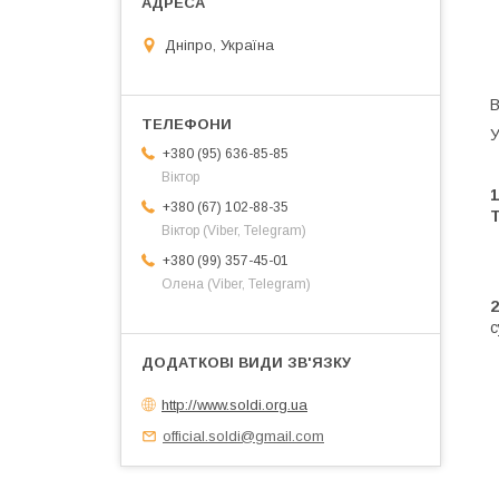
Дніпро, Україна
В
У
+380 (95) 636-85-85
Віктор
1
+380 (67) 102-88-35
Т
Віктор (Viber, Telegram)
+380 (99) 357-45-01
Олена (Viber, Telegram)
2
с
http://www.soldi.org.ua
official.soldi@gmail.com