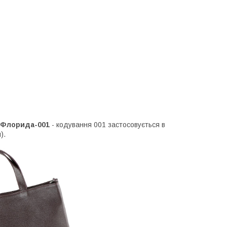
і Флорида-001
- кодування 001 застосовується в
).