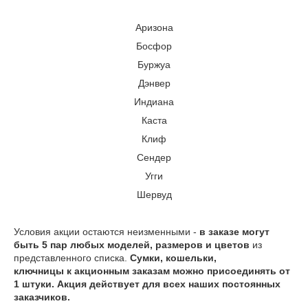
Аризона
Босфор
Буржуа
Дэнвер
Индиана
Каста
Клиф
Сендер
Угги
Шервуд
Условия акции остаются неизменными -
в заказе могут
быть 5 пар любых моделей, размеров и цветов
из
представленного списка.
Сумки, кошельки,
ключницы к акционным заказам можно присоединять от
1 штуки. Акция действует для всех наших постоянных
заказчиков.