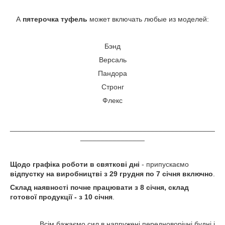
А
пятерочка туфель
может включать любые из моделей:
Бэнд
Версаль
Пандора
Стронг
Флекс
___________________________________________________
________________
Щодо графіка роботи в святкові дні
- припускаємо
відпустку на виробництві з 29 грудня по 7 січня включно
.
Склад наявності почне працювати з 8 січня, склад
готової продукції - з 10 січня
.
Всім бажаємо сил в напружені передноворічні будні і