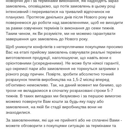
новорічні дні і за термінами виконання, які надходять зараз
замовлень, оповіщаємо, що потік замовлень в цьому році
інтенсивний і перериватися на тривалий відпочинок не
плануємо. Протягом декількох днів після Нового року ми
повернемося до роботи над замовленнями, щоб не виходити
за рамки озвучених термінів їх виконання до семи тижнів.
Таким чином, як Ви розумієте, ми не можемо гарантувати
завершення цих замовлень до Нового року.
Щоб уникнути конфліктів з нетерплячими покупцями просимо
Вас на етапі прийому замовлень озвучувати реальні терміни
виготовлення продукції, наголошуючи, що навіть вони є
орієнтовними (усередненими). Не може бути ніякої гарантії,
що окремої пари або замовлення не торкнуться затримки з
різного роду причин. Повірте, зробити абсолютно точний
розрахунок темпів виробництва на 1,5-2 місяці вперед
об'єктивно неможливо. Так, на даний момент ми бачимо, що
трохи не вкладаємося в спочатку розраховані строки 5-7
тижнів. В таких випадках ми безумовно і за першою вимогою
можемо повернути Вам кошти за будь-яку пару або
замовлення, на якій би стадії виробництва вони не
знаходилися.
За замовленнями, які ще не прийняті або не сплачені Вами -
можете обговорити з покупцями ситуацію за термінами та