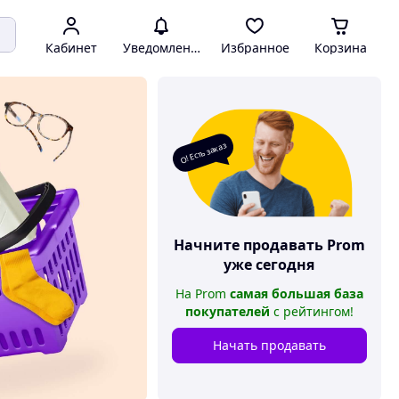
Кабинет
Уведомления
Избранное
Корзина
О! Есть заказ
Начните продавать
Prom
уже сегодня
На
Prom
самая большая база
покупателей
с рейтингом
!
Начать продавать