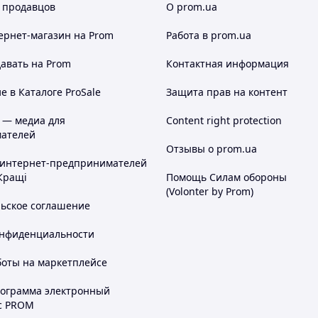
 продавцов
О prom.ua
ернет-магазин
на Prom
Работа в prom.ua
авать на Prom
Контактная информация
 в Каталоге ProSale
Защита прав на контент
 — медиа для
Content right protection
ателей
Отзывы о prom.ua
 интернет-предпринимателей
Кращі
Помощь Силам обороны
(Volonter by Prom)
льское соглашение
онфиденциальности
боты на маркетплейсе
рограмма электронный
с PROM