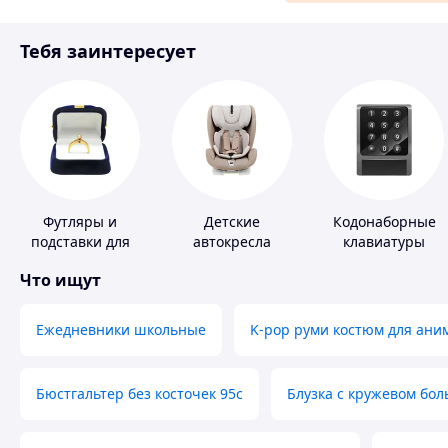
Материалы для ремонта
Тебя заинтересует
Спорт и отдых
Футляры и
Детские
Кодонаборные
подставки для
автокресла
клавиатуры
драгоценностей
Что ищут
Ежедневники школьные
K-pop руми костюм для ани
Бюстгальтер без косточек 95с
Блузка с кружевом бо